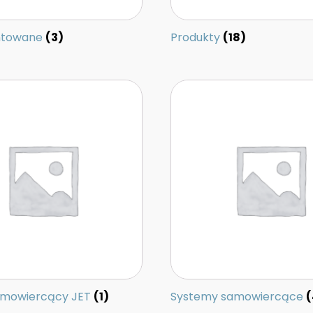
intowane
(3)
Produkty
(18)
amowiercący JET
(1)
Systemy samowiercące
(