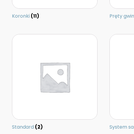
Koronki
(11)
Pręty gw
Standard
(2)
System s