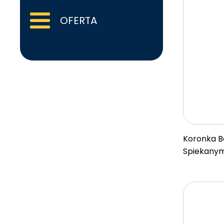
OFERTA
Koronka B
Spiekany